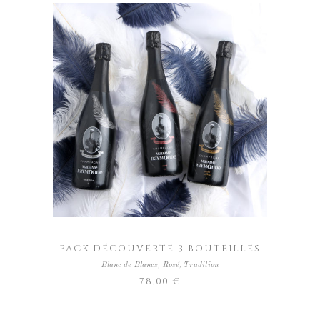
AJOUTER AU PANIER
PACK DÉCOUVERTE 3 BOUTEILLES
Blanc de Blancs
,
Rosé
,
Tradition
78,00
€